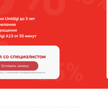
а Umidigi до 3 лет
 желанию
бращения
igi A13 от 35 минут
я со специалистом
Оставить заявку
есь c
политикой конфиденциальности