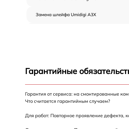
Замена шлейфа Umidigi A3X
Замена аккумулятора Umidigi A3X
Замена корпуса Umidigi A3X
Замена Wi-Fi Umidigi A3X
Гарантийные обязательст
Ремонт цепи питания Umidigi A3X
Гарантия от сервиса: на смонтированные ко
Замена USB порта Umidigi A3X
Что считается гарантийным случаем?
Замена камеры Umidigi A3X
Для работ: Повторное проявление дефекта, 
Замена кнопки включения Umidigi A3X