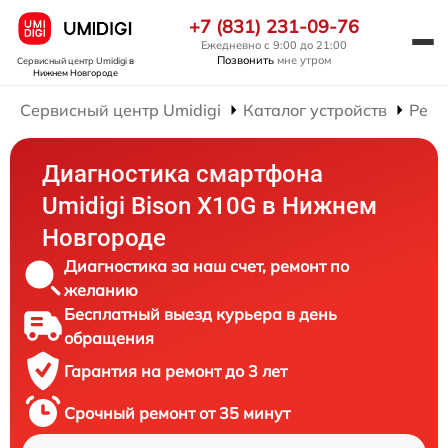
+7 (831) 231-09-76
Ежедневно с 9:00 до 21:00
Позвонить
мне утром
Сервисный центр Umidigi
в
Нижнем Новгороде
Сервисный центр Umidigi
Каталог устройств
Ремо
Диагностика смартфона
Umidigi Bison X10G в Нижнем
Новгороде
Диагностика за наш счет, ремонт по
желанию
Бесплатный выезд курьера в день
обращения
Гарантия на ремонт до 3 лет
Срочный ремонт от 35 минут