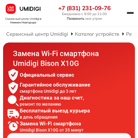
+7 (831) 231-09-76
Ежедневно с 9:00 до 21:00
Позвонить
мне утром
Сервисный центр Umidigi
в
Нижнем Новгороде
Сервисный центр Umidigi
Каталог устройств
Ремо
Замена Wi-Fi смартфона
Umidigi Bison X10G
Официальный сервис
Гарантийное обслуживание
смартфона Umidigi до 3 лет
Диагностика за наш счет,
ремонт по желанию
Бесплатный выезд курьера
в день обращения
Замена Wi-Fi смартфона
Umidigi Bison X10G от 35 минут