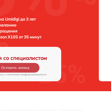
а Umidigi до 3 лет
 желанию
бращения
ison X10S от 35 минут
я со специалистом
Оставить заявку
есь c
политикой конфиденциальности