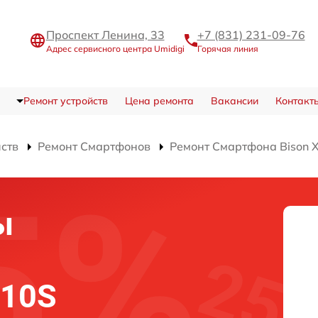
Проспект Ленина, 33
+7 (831) 231-09-76
Адрес сервисного центра Umidigi
Горячая линия
Ремонт устройств
Цена ремонта
Вакансии
Контакт
йств
Ремонт Смартфонов
Ремонт Смартфона Bison 
ы
X10S