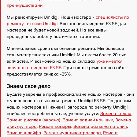
преимуществами
.
Мы ремонтируем Umidigi. Наши мастера -
специалисты по
ремонту техники Umidigi
. Восстановить модель F3 SE для
мастеров не будет новой задачей. На все виды
проведенных работ у нас имеется гарантия.
Минимальные сроки выполнения ремонта. Мы большая
сеть мастерских техники Umidigi. Мы имеем более 20 тыс.
запчастей. И возможно на наших складах
уже имеется
запчасть на модель F3 SE
. При заказе ремонта на сайте -
предоставляется скидка -25%.
Знаем свое дело
Будьте уверены в профессионализме наших мастеров - они
с уверенностью выполнят ремонт Umidigi F3 SE. По данным
наших мастеров в Нижнем Новгороде по ремонту Umidigi,
наиболее востребованы следующие услуги:
Замена стекла
,
Замена дисплея (экрана)
,
Замена задней крышки
,
Замена
аккумулятора
,
Ремонт камеры
,
Замена разъема питания
,
Замена шлейфа
,
Ремонт мультиконтроллера
,
Ремонт