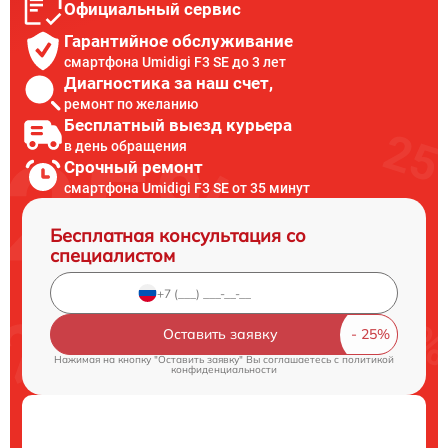
Официальный сервис
Гарантийное обслуживание
смартфона Umidigi F3 SE до 3 лет
Диагностика за наш счет,
ремонт по желанию
Бесплатный выезд курьера
в день обращения
Срочный ремонт
смартфона Umidigi F3 SE от 35 минут
Бесплатная консультация со
специалистом
Оставить заявку
Нажимая на кнопку "Оставить заявку" Вы соглашаетесь c
политикой
конфиденциальности