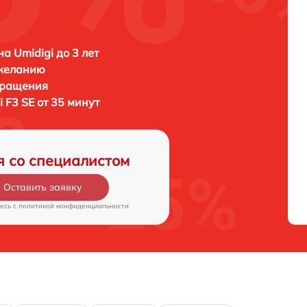
а Umidigi до 3 лет
 желанию
бращения
i F3 SE от 35 минут
я со специалистом
Оставить заявку
есь c
политикой конфиденциальности