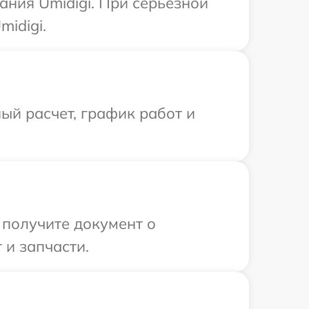
ния Umidigi. При серьезной
idigi.
ый расчет, график работ и
 получите документ о
 и запчасти.