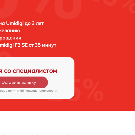
а Umidigi до 3 лет
 желанию
бращения
midigi F3 SE от 35 минут
я со специалистом
Оставить заявку
есь c
политикой конфиденциальности