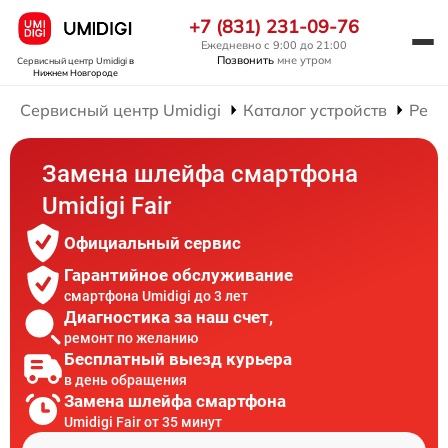
+7 (831) 231-09-76
Ежедневно с 9:00 до 21:00
Позвонить
мне утром
Сервисный центр Umidigi
в
Нижнем Новгороде
Сервисный центр Umidigi
Каталог устройств
Ремо
Замена шлейфа смартфона
Umidigi Fair
Официальный сервис
Гарантийное обслуживание
смартфона Umidigi до 3 лет
Диагностика за наш счет,
ремонт по желанию
Бесплатный выезд курьера
в день обращения
Замена шлейфа смартфона
Umidigi Fair от 35 минут