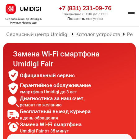
+7 (831) 231-09-76
Ежедневно с 9:00 до 21:00
Позвонить
мне утром
Сервисный центр Umidigi
в
Нижнем Новгороде
Сервисный центр Umidigi
Каталог устройств
Ремо
Замена Wi-Fi смартфона
Umidigi Fair
Официальный сервис
Гарантийное обслуживание
смартфона Umidigi до 3 лет
Диагностика за наш счет,
ремонт по желанию
Бесплатный выезд курьера
в день обращения
Замена Wi-Fi смартфона
Umidigi Fair от 35 минут