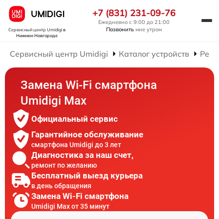
+7 (831) 231-09-76
Ежедневно с 9:00 до 21:00
Позвонить
мне утром
Сервисный центр Umidigi
в
Нижнем Новгороде
Сервисный центр Umidigi
Каталог устройств
Ремо
Замена Wi-Fi смартфона
Umidigi Max
Официальный сервис
Гарантийное обслуживание
смартфона Umidigi до 3 лет
Диагностика за наш счет,
ремонт по желанию
Бесплатный выезд курьера
в день обращения
Замена Wi-Fi смартфона
Umidigi Max от 35 минут