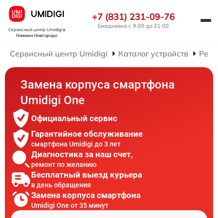
+7 (831) 231-09-76
Ежедневно с 9:00 до 21:00
Сервисный центр Umidigi
в
Нижнем Новгороде
Сервисный центр Umidigi
Каталог устройств
Ремо
Замена корпуса смартфона
Umidigi One
Официальный сервис
Гарантийное обслуживание
смартфона Umidigi до 3 лет
Диагностика за наш счет,
ремонт по желанию
Бесплатный выезд курьера
в день обращения
Замена корпуса смартфона
Umidigi One от 35 минут