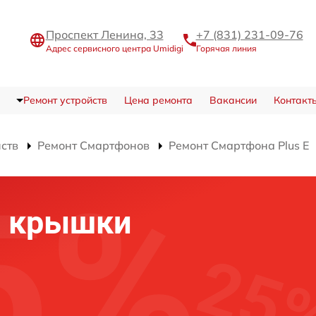
Проспект Ленина, 33
+7 (831) 231-09-76
Адрес сервисного центра Umidigi
Горячая линия
Ремонт устройств
Цена ремонта
Вакансии
Контакт
йств
Ремонт Смартфонов
Ремонт Смартфона Plus E
й крышки