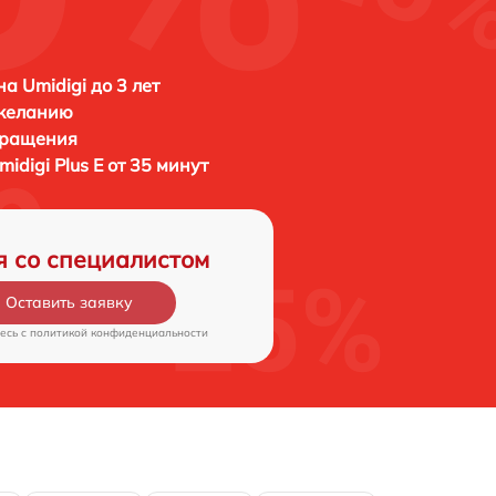
а Umidigi до 3 лет
 желанию
бращения
midigi Plus E от 35 минут
я со специалистом
Оставить заявку
есь c
политикой конфиденциальности