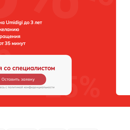
а Umidigi до 3 лет
 желанию
бращения
от 35 минут
я со специалистом
Оставить заявку
есь c
политикой конфиденциальности