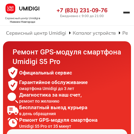
+7 (831) 231-09-76
Ежедневно с 9:00 до 21:00
Сервисный центр Umidigi
в
Нижнем Новгороде
Сервисный центр Umidigi
Каталог устройств
Ремо
Ремонт GPS-модуля смартфона
Umidigi S5 Pro
Официальный сервис
Гарантийное обслуживание
смартфона Umidigi до 3 лет
Диагностика за наш счет,
ремонт по желанию
Бесплатный выезд курьера
в день обращения
Ремонт GPS-модуля смартфона
Umidigi S5 Pro от 35 минут