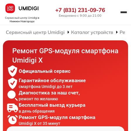
+7 (831) 231-09-76
Ежедневно с 9:00 до 21:00
Сервисный центр Umidigi
в
Нижнем Новгороде
Сервисный центр Umidigi
Каталог устройств
Ремо
Ремонт GPS-модуля смартфона
Umidigi X
Официальный сервис
Гарантийное обслуживание
смартфона Umidigi до 3 лет
Диагностика за наш счет,
ремонт по желанию
Бесплатный выезд курьера
в день обращения
Ремонт GPS-модуля смартфона
Umidigi X от 35 минут