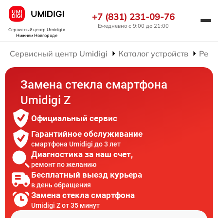
+7 (831) 231-09-76
Ежедневно с 9:00 до 21:00
Сервисный центр Umidigi
в
Нижнем Новгороде
Сервисный центр Umidigi
Каталог устройств
Ремо
Замена стекла смартфона
Umidigi Z
Официальный сервис
Гарантийное обслуживание
смартфона Umidigi до 3 лет
Диагностика за наш счет,
ремонт по желанию
Бесплатный выезд курьера
в день обращения
Замена стекла смартфона
Umidigi Z от 35 минут