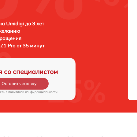
а Umidigi до 3 лет
 желанию
бращения
 Z1 Pro от 35 минут
я со специалистом
Оставить заявку
есь c
политикой конфиденциальности