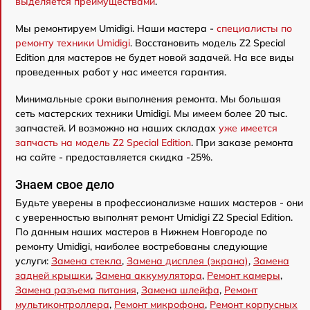
выделяется преимуществами
.
Мы ремонтируем Umidigi. Наши мастера -
специалисты по
ремонту техники Umidigi
. Восстановить модель Z2 Special
Edition для мастеров не будет новой задачей. На все виды
проведенных работ у нас имеется гарантия.
Минимальные сроки выполнения ремонта. Мы большая
сеть мастерских техники Umidigi. Мы имеем более 20 тыс.
запчастей. И возможно на наших складах
уже имеется
запчасть на модель Z2 Special Edition
. При заказе ремонта
на сайте - предоставляется скидка -25%.
Знаем свое дело
Будьте уверены в профессионализме наших мастеров - они
с уверенностью выполнят ремонт Umidigi Z2 Special Edition.
По данным наших мастеров в Нижнем Новгороде по
ремонту Umidigi, наиболее востребованы следующие
услуги:
Замена стекла
,
Замена дисплея (экрана)
,
Замена
задней крышки
,
Замена аккумулятора
,
Ремонт камеры
,
Замена разъема питания
,
Замена шлейфа
,
Ремонт
мультиконтроллера
,
Ремонт микрофона
,
Ремонт корпусных