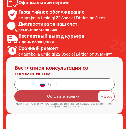
Официальный сервис
Гарантийное обслуживание
смартфона Umidigi Z2 Special Edition до 3 лет
Диагностика за наш счет,
ремонт по желанию
Бесплатный выезд курьера
в день обращения
Срочный ремонт
смартфона Umidigi Z2 Special Edition от 35 минут
Бесплатная консультация со
специалистом
Оставить заявку
Нажимая на кнопку "Оставить заявку" Вы соглашаетесь c
политикой
конфиденциальности