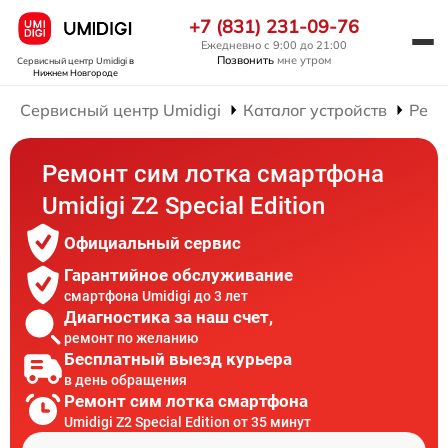
+7 (831) 231-09-76
Ежедневно с 9:00 до 21:00
Позвонить
мне утром
Сервисный центр Umidigi
в
Нижнем Новгороде
Сервисный центр Umidigi
Каталог устройств
Ремо
Ремонт сим лотка смартфона
Umidigi Z2 Special Edition
Официальный сервис
Гарантийное обслуживание
смартфона Umidigi до 3 лет
Диагностика за наш счет,
ремонт по желанию
Бесплатный выезд курьера
в день обращения
Ремонт сим лотка смартфона
Umidigi Z2 Special Edition от 35 минут